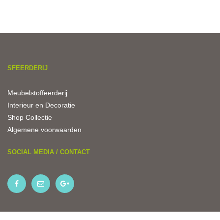
en Schaft Hapert Bladel Reusel Casteren Netersel Hooge Mierde
Lage Mierde.
SFEERDERIJ
Meubelstoffeerderij
Interieur en Decoratie
Shop Collectie
Algemene voorwaarden
SOCIAL MEDIA / CONTACT