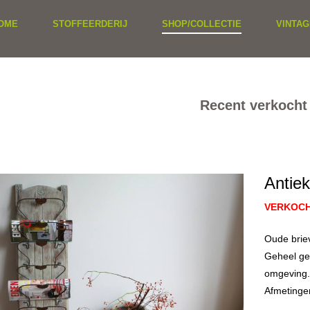
OME
STOFFEERDERIJ
SHOP/COLLECTIE
VINTAG
Recent verkocht
Antiek
VERKOC
Oude briev
Geheel ger
omgeving.
Afmetinge