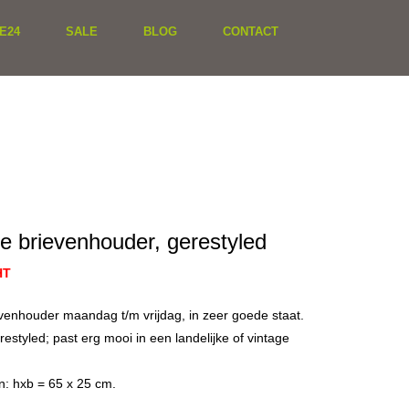
E24
SALE
BLOG
CONTACT
e brievenhouder, gerestyled
HT
enhouder maandag t/m vrijdag, in zeer goede staat.
estyled; past erg mooi in een landelijke of vintage
n: hxb = 65 x 25 cm.