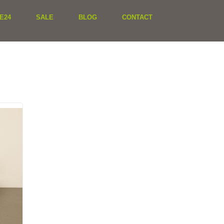
E24
SALE
BLOG
CONTACT