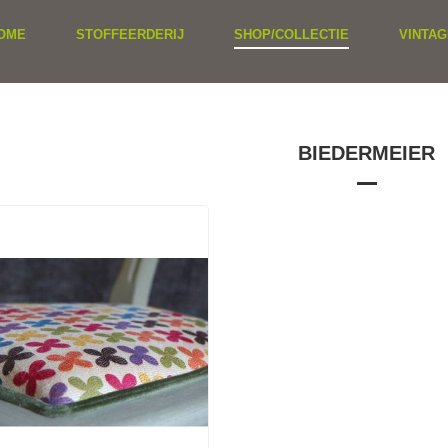
OME
STOFFEERDERIJ
SHOP/COLLECTIE
VINTAG
BIEDERMEIER