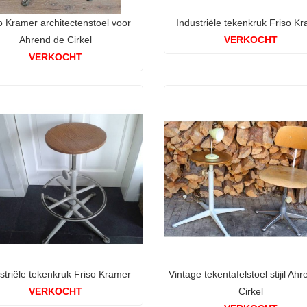
o Kramer architectenstoel voor
Industriële tekenkruk Friso K
Ahrend de Cirkel
VERKOCHT
VERKOCHT
striële tekenkruk Friso Kramer
Vintage tekentafelstoel stijil Ah
VERKOCHT
Cirkel