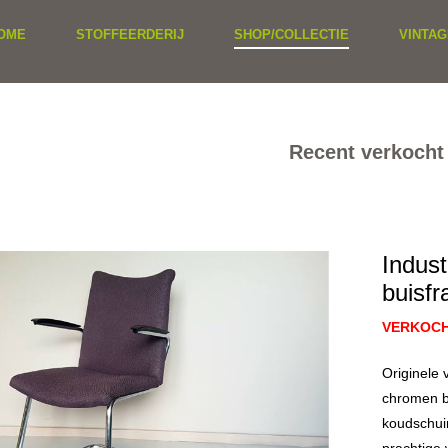
OME
STOFFEERDERIJ
SHOP/COLLECTIE
VINTAG
Recent verkocht
Indust
buisfr
VERKOC
Originele 
chromen bu
koudschui