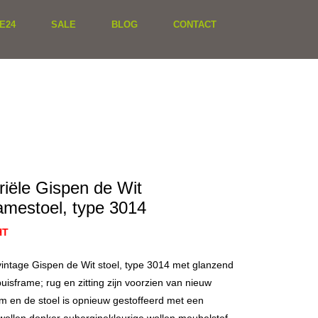
E24
SALE
BLOG
CONTACT
riële Gispen de Wit
amestoel, type 3014
HT
vintage Gispen de Wit stoel, type 3014 met glanzend
isframe; rug en zitting zijn voorzien van nieuw
m en de stoel is opnieuw gestoffeerd met een