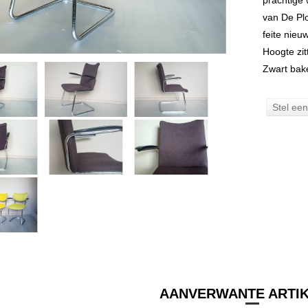
prachtige 
van De Plo
feite nieuw
Hoogte zit
Zwart bak
Stel ee
AANVERWANTE ARTI