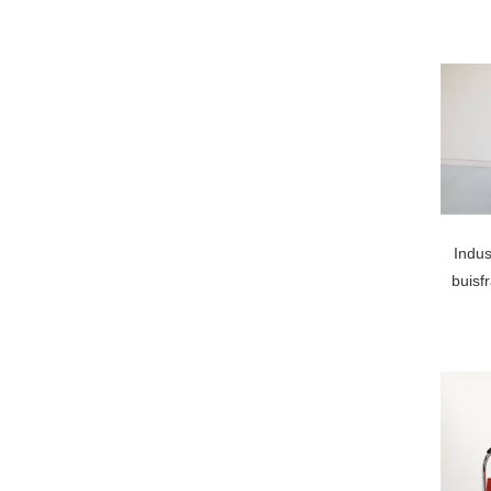
Indus
buisf