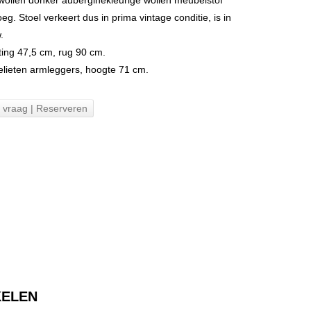
wollen donker auberginekleurige wollen meubelstof
eg. Stoel verkeert dus in prima vintage conditie, is in
.
ting 47,5 cm, rug 90 cm.
elieten armleggers, hoogte 71 cm.
n vraag | Reserveren
KELEN